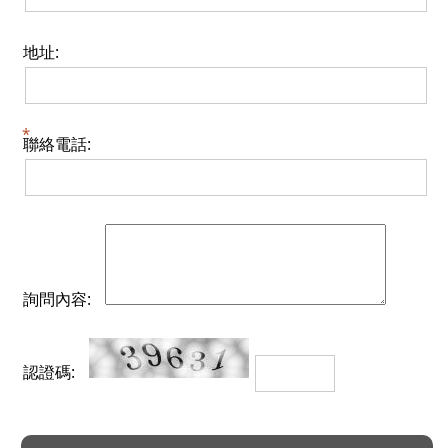
地址:
聯絡電話:
詢問內容:
認證碼: