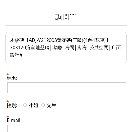
詢問單
木紋磚【ADJ-V212003黃花磚(三版)(4色4花磚)】
20X120浴室地壁磚│客廳│房間│廚房│公共空間│店面
設計#
姓名:
性別:
小姐
先生
E-mail: