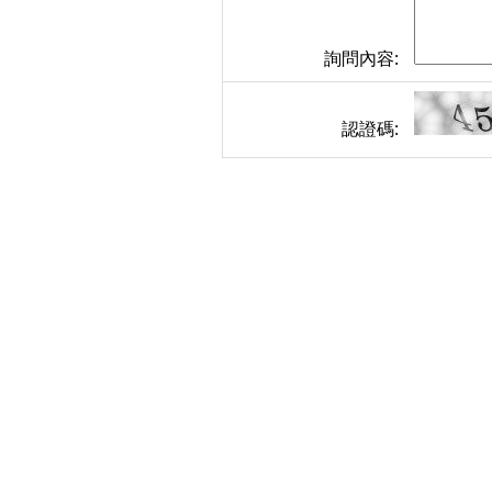
詢問內容:
認證碼: