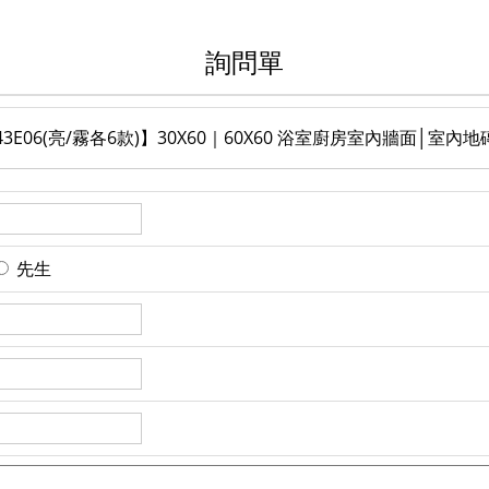
詢問單
43E06(亮/霧各6款)】30X60｜60X60 浴室廚房室內牆面│
先生