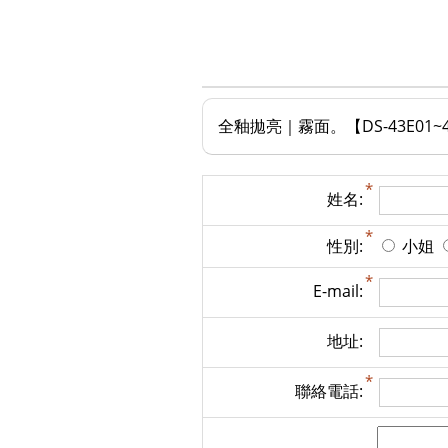
全釉拋亮｜霧面。【DS-43E01~
姓名:
性別:
小姐
E-mail:
地址:
聯絡電話: