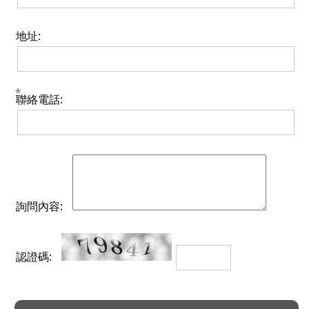
地址:
聯絡電話:
詢問內容:
認證碼: