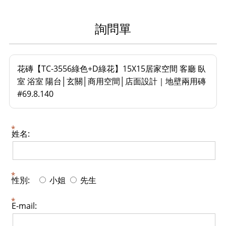
詢問單
花磚【TC-3556綠色+D綠花】15X15居家空間 客廳 臥
室 浴室 陽台│玄關│商用空間│店面設計｜地壁兩用磚
#69.8.140
姓名:
性別:
小姐
先生
E-mail: