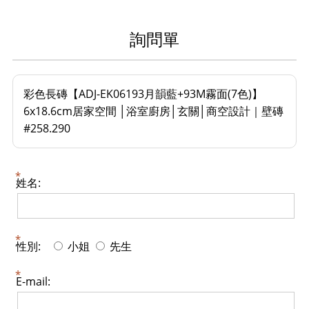
詢問單
彩色長磚【ADJ-EK06193月韻藍+93M霧面(7色)】
6x18.6cm居家空間 │浴室廚房│玄關│商空設計｜壁磚
#258.290
姓名:
性別:
小姐
先生
E-mail: