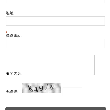
地址:
聯絡電話:
詢問內容:
認證碼: