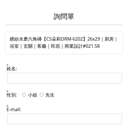
詢問單
繽紛水磨六角磚【CS朵莉DRM-6202】26x29｜廚房｜
浴室｜玄關｜客廳｜民宿｜商業設計#021.58
姓名:
性別:
小姐
先生
E-mail: