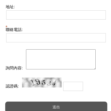
地址:
聯絡電話:
詢問內容:
認證碼: