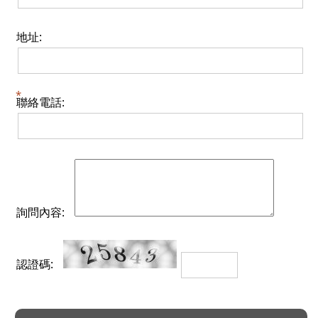
地址:
聯絡電話:
詢問內容:
認證碼: