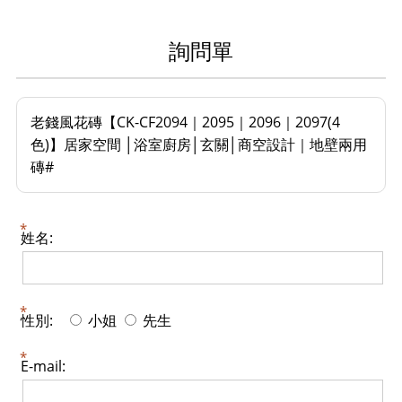
詢問單
老錢風花磚【CK-CF2094｜2095｜2096｜2097(4
色)】居家空間 │浴室廚房│玄關│商空設計｜地壁兩用
磚#
姓名:
性別:
小姐
先生
E-mail: