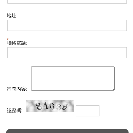
地址:
聯絡電話:
詢問內容:
認證碼: