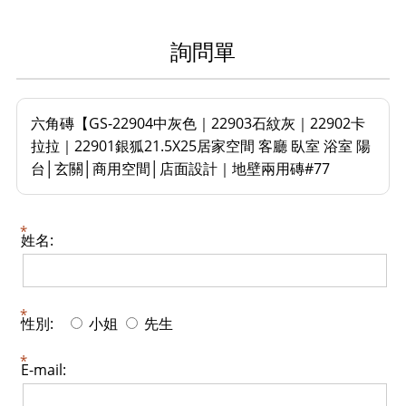
詢問單
六角磚【GS-22904中灰色｜22903石紋灰｜22902卡
拉拉｜22901銀狐21.5X25居家空間 客廳 臥室 浴室 陽
台│玄關│商用空間│店面設計｜地壁兩用磚#77
姓名:
性別:
小姐
先生
E-mail: