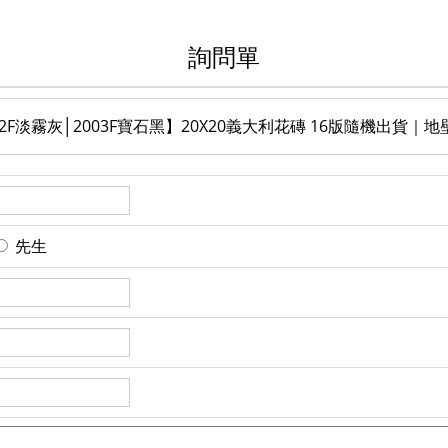
詢問單
2002F淡霧灰│2003F寶石黑】20X20義大利花磚 16版隨機出貨｜地
先生