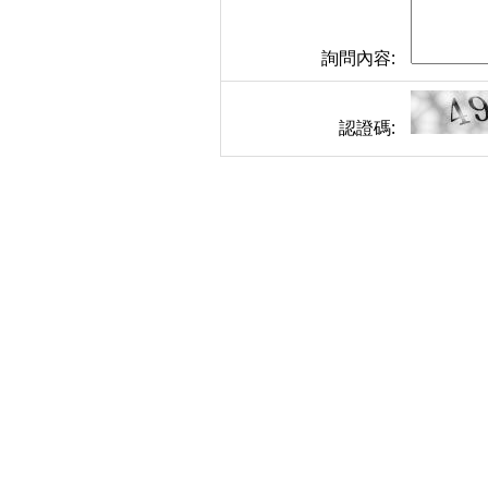
詢問內容:
認證碼: