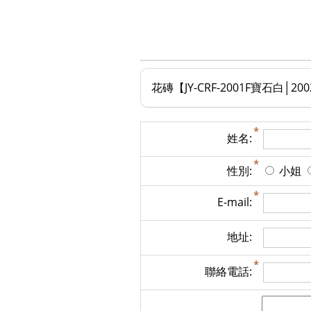
花磚【JY-CRF-2001F寶石白│
姓名:
性別:
小姐
E-mail:
地址:
聯絡電話: