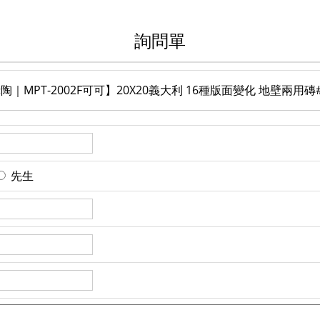
詢問單
2赤陶｜MPT-2002F可可】20X20義大利 16種版面變化 地壁兩用磚#
先生