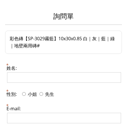
詢問單
彩色磚【SP-3029霧藍】10x30x0.85 白｜灰｜藍｜綠
｜地壁兩用磚#
姓名:
性別:
小姐
先生
E-mail: