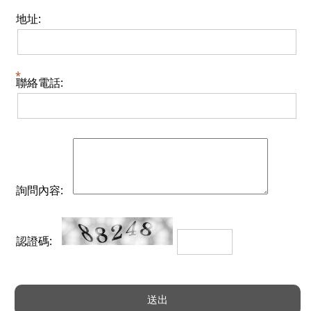
地址:
聯絡電話:
詢問內容:
認證碼: