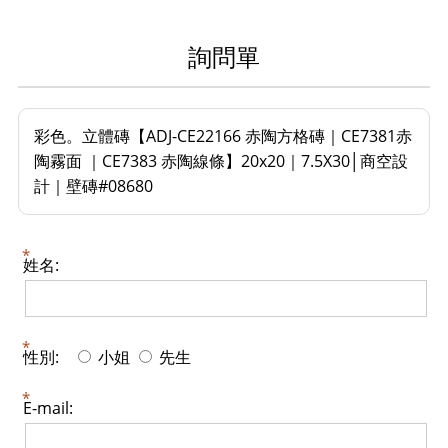
詢問單
彩色。立體磚【ADJ-CE22166 赤陶方格磚｜CE7381赤
陶霧面 ｜CE7383 赤陶線條】20x20｜7.5X30│商空設
計｜壁磚#08680
姓名:
性別:
小姐
先生
E-mail: