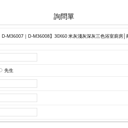
詢問單
6｜D-M36007｜D-M36008】30X60 米灰淺灰深灰三色浴室廚
先生