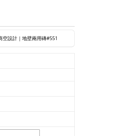
房│商空設計｜地壁兩用磚#551