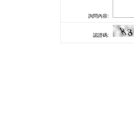
詢問內容:
認證碼: