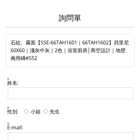
詢問單
石紋。霧面【SSE-66TAH1601｜66TAH1602】貝里尼
60X60｜淺灰中灰｜2色｜浴室廚房│商空設計｜地壁
兩用磚#552
姓名:
性別:
小姐
先生
E-mail: