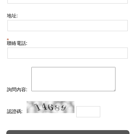
地址:
聯絡電話:
詢問內容:
認證碼: