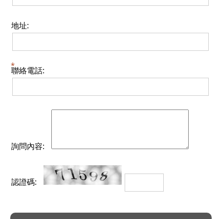
地址:
聯絡電話:
詢問內容:
認證碼: