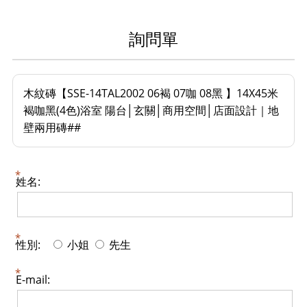
詢問單
木紋磚【SSE-14TAL2002 06褐 07咖 08黑 】14X45米
褐咖黑(4色)浴室 陽台│玄關│商用空間│店面設計｜地
壁兩用磚##
姓名:
性別:
小姐
先生
E-mail: