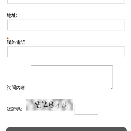
地址:
聯絡電話:
詢問內容:
認證碼: