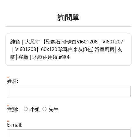
詢問單
純色｜大尺寸 【聖鴿石-珍珠白VI601206｜VI601207
｜VI601208】60x120 珍珠白米灰(3色) 浴室廚房│玄
關│客廳｜地壁兩用磚.#單4
姓名:
性別:
小姐
先生
E-mail: