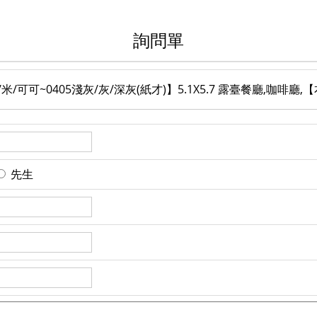
詢問單
白/米/可可~0405淺灰/灰/深灰(紙才)】5.1X5.7 露臺餐廳,咖
先生