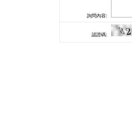
詢問內容:
認證碼: