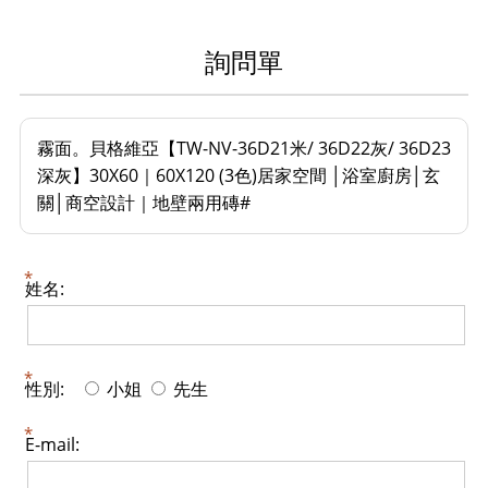
詢問單
霧面。貝格維亞【TW-NV-36D21米/ 36D22灰/ 36D23
深灰】30X60｜60X120 (3色)居家空間 │浴室廚房│玄
關│商空設計｜地壁兩用磚#
姓名:
性別:
小姐
先生
E-mail: