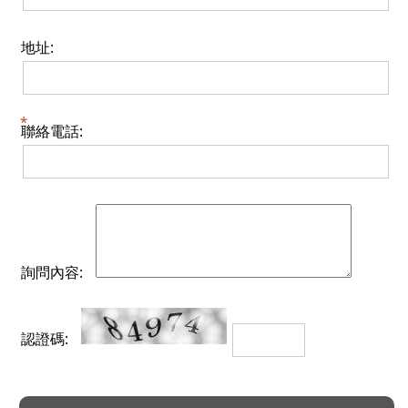
地址:
聯絡電話:
詢問內容:
認證碼: