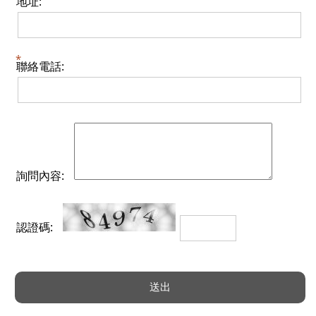
地址:
聯絡電話:
詢問內容:
認證碼: