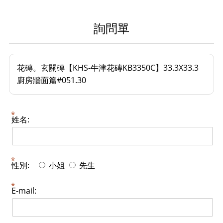
詢問單
花磚。玄關磚【KHS-牛津花磚KB3350C】33.3X33.3
廚房牆面篇#051.30
姓名:
性別:
小姐
先生
E-mail: