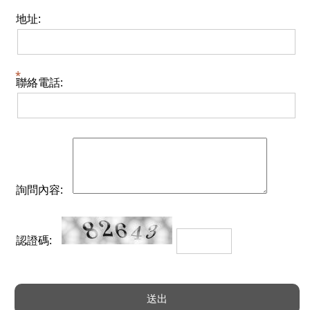
地址:
聯絡電話:
詢問內容:
認證碼: