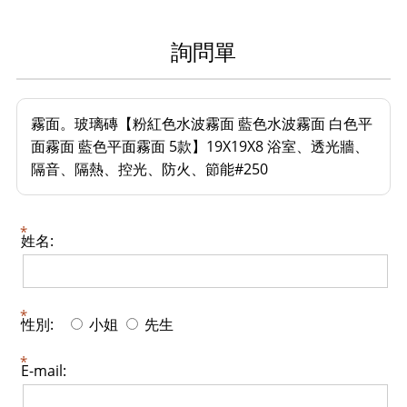
詢問單
霧面。玻璃磚【粉紅色水波霧面 藍色水波霧面 白色平
面霧面 藍色平面霧面 5款】19X19X8 浴室、透光牆、
隔音、隔熱、控光、防火、節能#250
姓名:
性別:
小姐
先生
E-mail: