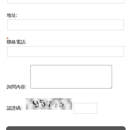
地址:
聯絡電話:
詢問內容:
認證碼: