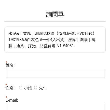
詢問單
水泥&工業風｜洞洞花格磚【微風花磚#HV016鏡】
19X19X6.5白灰色 #一件4入出貨｜屏障｜圍牆｜磚
牆，通風、採光、防盜首選 N1 #4051.
姓名:
性別:
小姐
先生
E-mail: