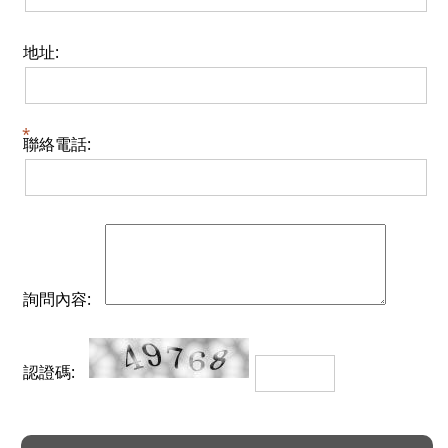
地址:
聯絡電話:
詢問內容:
認證碼: