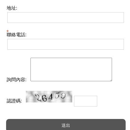
地址:
聯絡電話:
詢問內容:
認證碼: