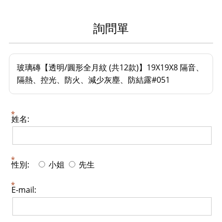
詢問單
玻璃磚【透明/圓形全月紋 (共12款)】19X19X8 隔音、
隔熱、控光、防火、減少灰塵、防結露#051
姓名:
性別:
小姐
先生
E-mail: