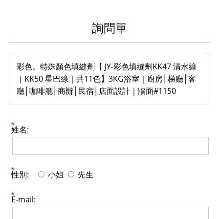
詢問單
彩色。特殊顏色填縫劑【 JY-彩色填縫劑KK47 清水綠
｜KK50 星巴綠｜共11色】3KG浴室｜廚房│梯廳│客
廳│咖啡廳│商辦│民宿│店面設計｜牆面#1150
姓名:
性別:
小姐
先生
E-mail: