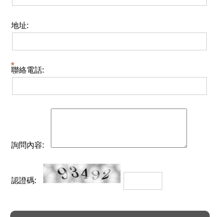
地址:
聯絡電話:
詢問內容:
認證碼: