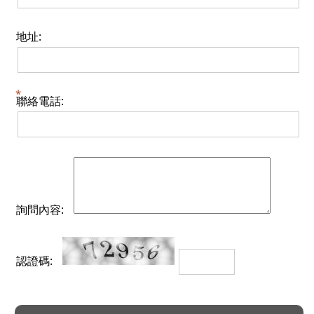
地址:
聯絡電話:
詢問內容:
認證碼: