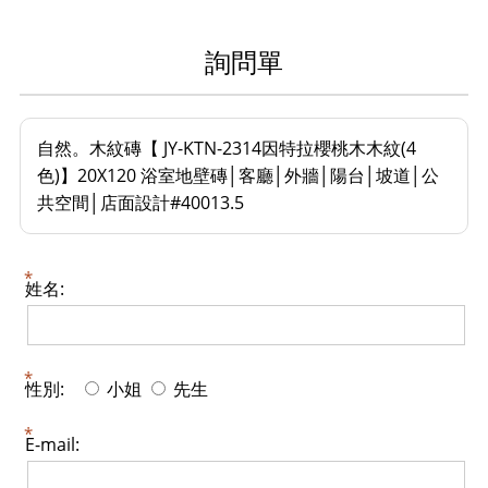
詢問單
自然。木紋磚【 JY-KTN-2314因特拉櫻桃木木紋(4
色)】20X120 浴室地壁磚│客廳│外牆│陽台│坡道│公
共空間│店面設計#40013.5
姓名:
性別:
小姐
先生
E-mail: