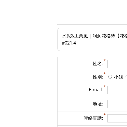
水泥&工業風｜洞洞花格磚【花格磚｜
#021.4
姓名:
性別:
小姐
E-mail:
地址:
聯絡電話: