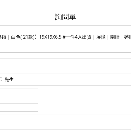
詢問單
白色( 21款)】19X19X6.5 #一件4入出貨｜屏障｜圍牆｜
先生