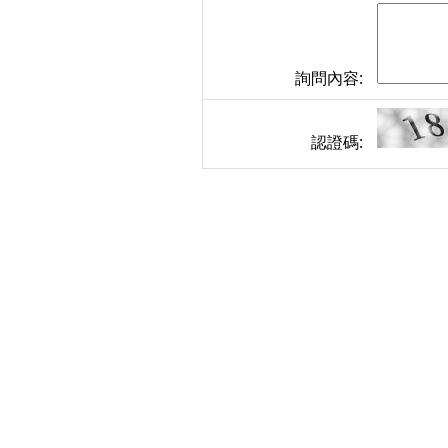
詢問內容:
認證碼: