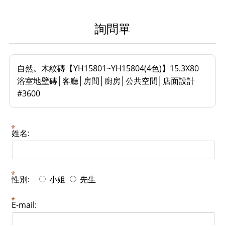
詢問單
自然。木紋磚【YH15801~YH15804(4色)】15.3X80
浴室地壁磚│客廳│房間│廚房│公共空間│店面設計
#3600
姓名:
性別:
小姐
先生
E-mail: