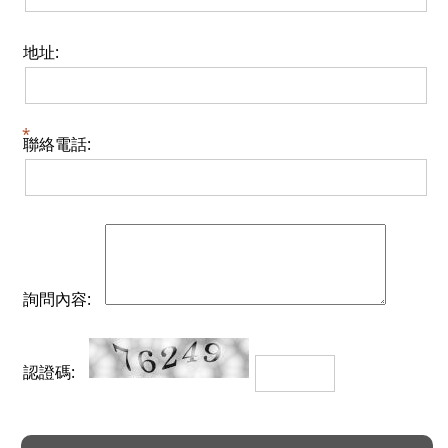
地址:
聯絡電話:
詢問內容:
認證碼: