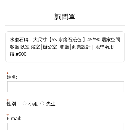
詢問單
水磨石磚．大尺寸【SS-水磨石淺色 】45*90 居家空間
客廳 臥室 浴室│辦公室│餐廳│商業設計｜地壁兩用
磚.#500
姓名:
性別:
小姐
先生
E-mail: