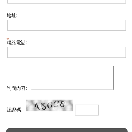
地址:
聯絡電話:
詢問內容:
認證碼: