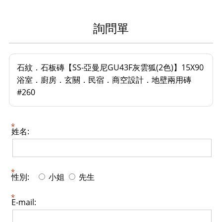
詢問單
石紋．石板磚【SS-亞曼尼GU43F灰雲狐(2色)】15X90
浴室．廚房．玄關．民宿．商空設計．地壁兩用磚
#260
姓名:
性別:
小姐
先生
E-mail: