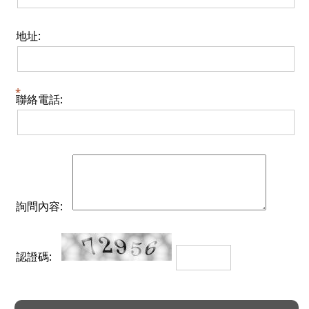
地址:
聯絡電話:
詢問內容:
認證碼: