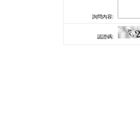
詢問內容:
認證碼: