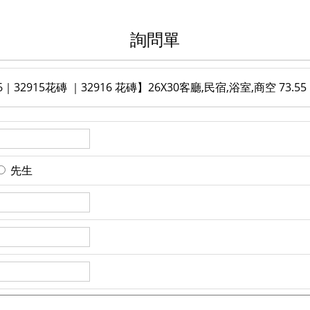
詢問單
32915花磚 ｜32916 花磚】26X30客廳,民宿,浴室,商空 73.55
先生