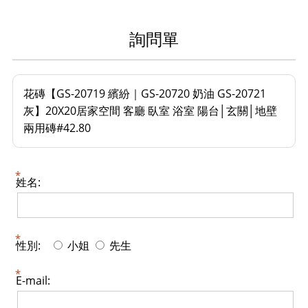
詢問單
花磚【GS-20719 繽紛｜GS-20720 奶油 GS-20721
灰】20X20居家空間 客廳 臥室 浴室 陽台│玄關│地壁
兩用磚#42.80
姓名:
性別:
小姐
先生
E-mail: