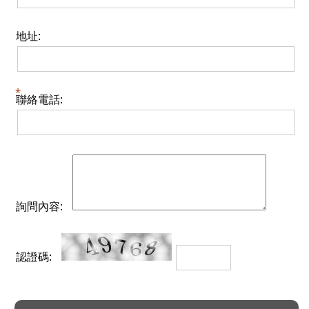
地址:
聯絡電話:
詢問內容:
認證碼: