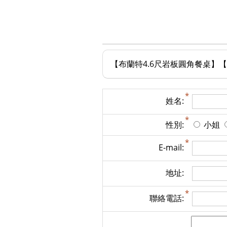
【布蘭特4.6尺岩板圓角餐桌】【20
姓名:
性別:
小姐
E-mail:
地址:
聯絡電話: