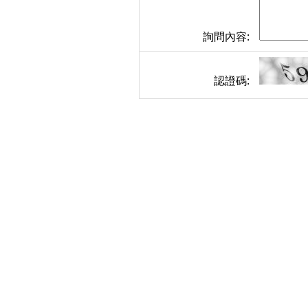
詢問內容:
認證碼: