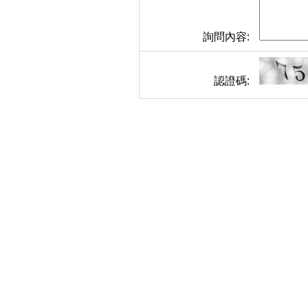
詢問內容:
認證碼: