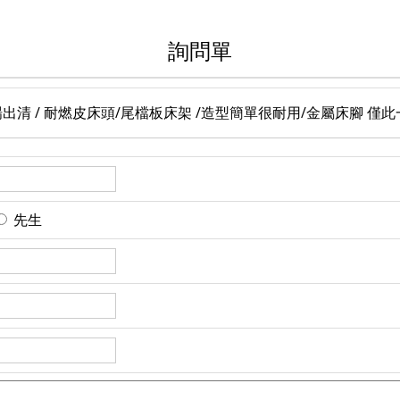
詢問單
清 / 耐燃皮床頭/尾檔板床架 /造型簡單很耐用/金屬床腳 僅此一
先生