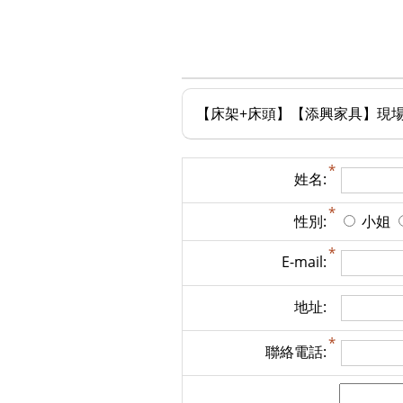
【床架+床頭】【添興家具】現場出
姓名:
性別:
小姐
E-mail:
地址:
聯絡電話: