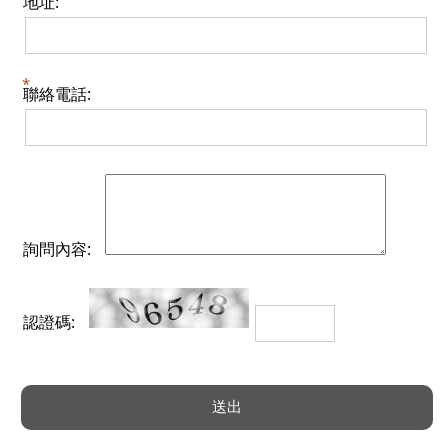
地址:
聯絡電話:
詢問內容:
認證碼: