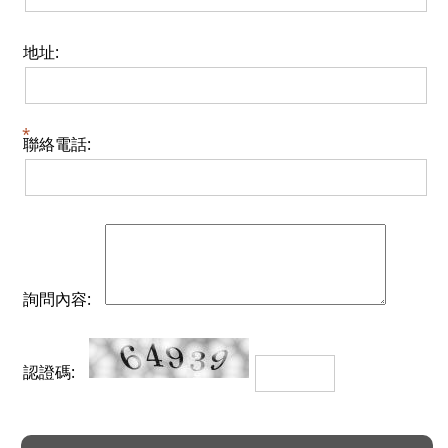
地址:
聯絡電話:
詢問內容:
認證碼: