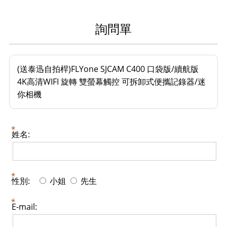
詢問單
(送泰迅自拍桿)FLYone SJCAM C400 口袋版/續航版
4K高清WIFI 旋轉 雙螢幕觸控 可拆卸式便攜記錄器/迷
你相機
姓名:
性別:
小姐
先生
E-mail: