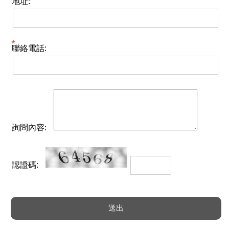
地址:
聯絡電話:
詢問內容:
認證碼: