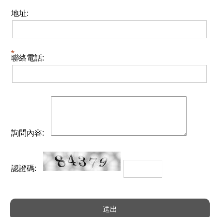
地址:
聯絡電話:
詢問內容:
認證碼: