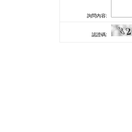
詢問內容:
認證碼: