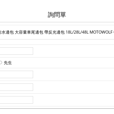
詢問單
包 大容量車尾邊包 帶反光邊包 18L/28L/48L MOTOWOLF G
先生