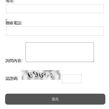
地址:
聯絡電話:
詢問內容:
認證碼: