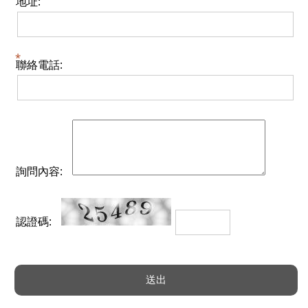
地址:
聯絡電話:
詢問內容:
認證碼: