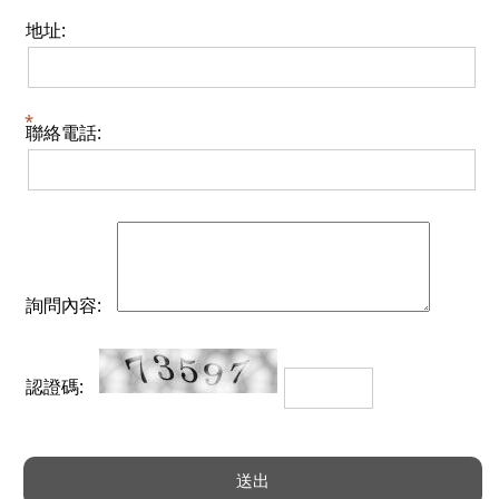
地址:
聯絡電話:
詢問內容:
認證碼: