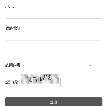
地址:
聯絡電話:
詢問內容:
認證碼: