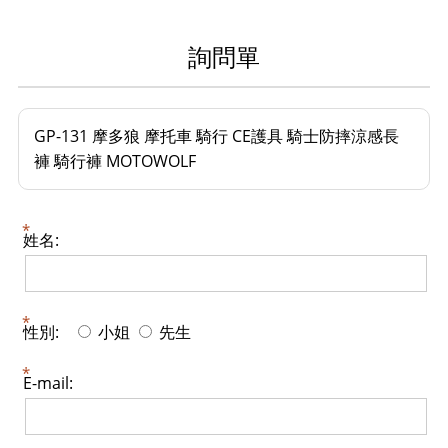
詢問單
GP-131 摩多狼 摩托車 騎行 CE護具 騎士防摔涼感長
褲 騎行褲 MOTOWOLF
姓名:
性別:
小姐
先生
E-mail: