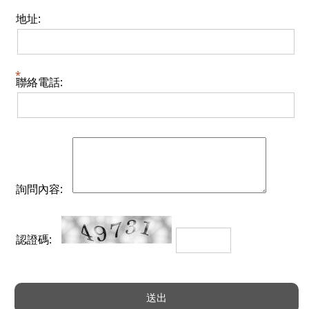
地址:
聯絡電話:
詢問內容:
認證碼: