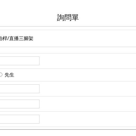
詢問單
自拍桿/直播三腳架
先生