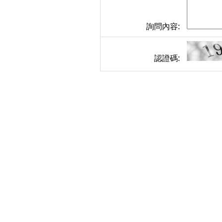
詢問內容:
認證碼: