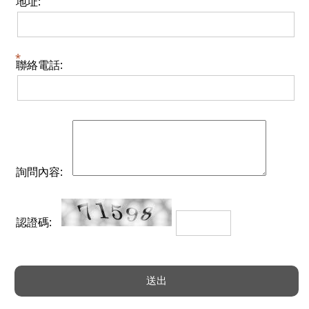
地址:
聯絡電話:
詢問內容:
認證碼: