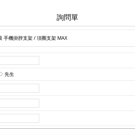
詢問單
 磁吸 手機掛脖支架 / 項圈支架 MAX
先生