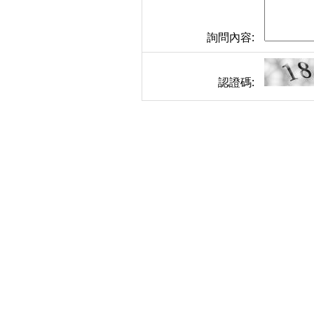
詢問內容:
認證碼: