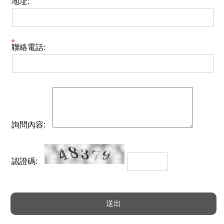
地址:
聯絡電話:
詢問內容:
認證碼: