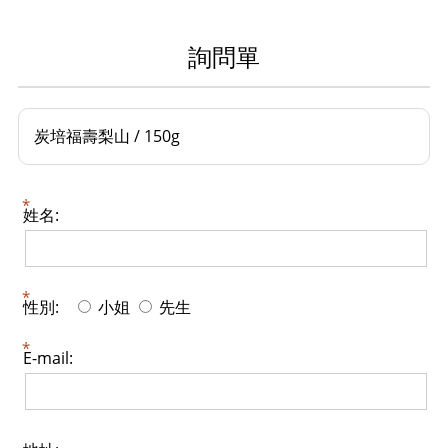
詢問單
炭培福壽梨山 / 150g
姓名:
性別:
小姐
先生
E-mail: