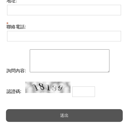
地址:
聯絡電話:
詢問內容:
認證碼: