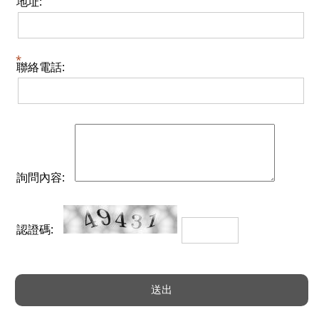
地址:
聯絡電話:
詢問內容:
認證碼: