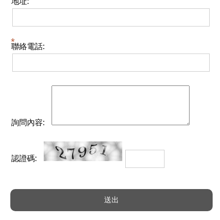
地址:
聯絡電話:
詢問內容:
認證碼: