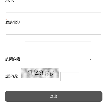
地址:
聯絡電話:
詢問內容:
認證碼: