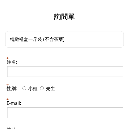
詢問單
精緻禮盒一斤裝 (不含茶葉)
姓名:
性別:
小姐
先生
E-mail: